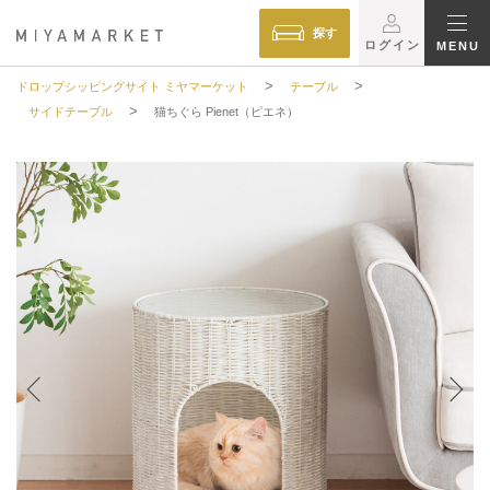
探す
ログイン
MENU
>
>
ドロップシッピングサイト ミヤマーケット
テーブル
>
サイドテーブル
猫ちぐら Pienet（ピエネ）