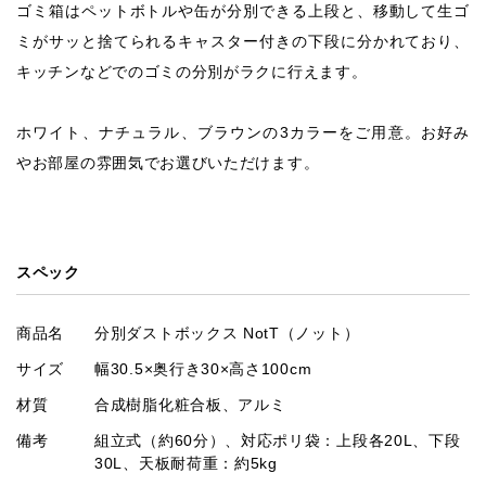
ゴミ箱はペットボトルや缶が分別できる上段と、移動して生ゴ
ミがサッと捨てられるキャスター付きの下段に分かれており、
キッチンなどでのゴミの分別がラクに行えます。
ホワイト、ナチュラル、ブラウンの3カラーをご用意。お好み
やお部屋の雰囲気でお選びいただけます。
スペック
商品名
分別ダストボックス NotT（ノット）
サイズ
幅30.5×奥行き30×高さ100cm
材質
合成樹脂化粧合板、アルミ
備考
組立式（約60分）、対応ポリ袋：上段各20L、下段
30L、天板耐荷重：約5kg