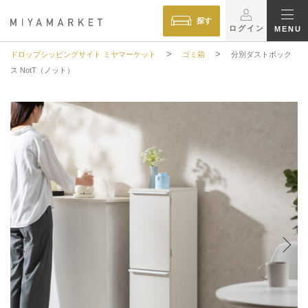
探す
ログイン
MENU
>
>
ドロップシッピングサイト ミヤマーケット
ゴミ箱
分別ダストボック
ス NotT（ノット）