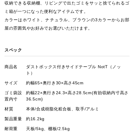
収納できる収納棚、リビングで出たゴミをサッと捨てられるゴ
ミ箱が一つになった便利なアイテムです。
カラーはホワイト、ナチュラル、ブラウンの3カラーからお部
屋の雰囲気やお好みでお選びいただけます。
スペック
商品名
ダストボックス付きサイドテーブル NotT（ノッ
ト）
サイズ
約幅65×奥行き30×高さ45cm
ゴミ袋設
約幅22×奥行き24.3×高さ28.5cm(有効収納内寸高さ
置内寸
36.5cm)
材質
本体/合成樹脂化粧合板、取手/アルミ
製品重量
約16.2kg
耐荷重
天板/5kg、棚板/2.5kg