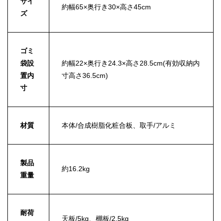
サイ
約幅65×奥行き30×高さ45cm
ズ
ゴミ
袋設
約幅22×奥行き24.3×高さ28.5cm(有効収納内
置内
寸高さ36.5cm)
寸
材質
本体/合成樹脂化粧合板、取手/アルミ
製品
約16.2kg
重量
耐荷
天板/5kg、棚板/2.5kg