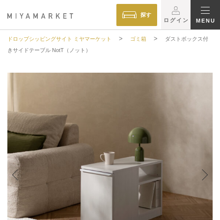
探す
ログイン
MENU
>
>
ドロップシッピングサイト ミヤマーケット
ゴミ箱
ダストボックス付
きサイドテーブル NotT（ノット）