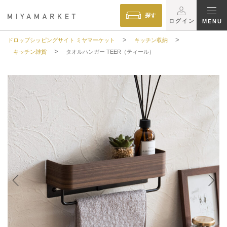
探す
ログイン
MENU
>
>
ドロップシッピングサイト ミヤマーケット
キッチン収納
>
キッチン雑貨
タオルハンガー TEER（ティール）