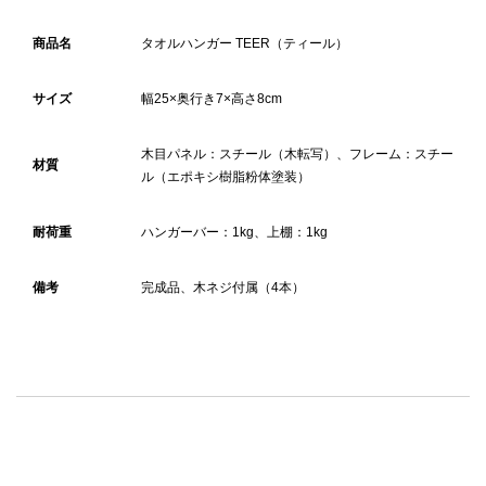
商品名
タオルハンガー TEER（ティール）
サイズ
幅25×奥行き7×高さ8cm
木目パネル：スチール（木転写）、フレーム：スチー
材質
ル（エポキシ樹脂粉体塗装）
耐荷重
ハンガーバー：1kg、上棚：1kg
備考
完成品、木ネジ付属（4本）