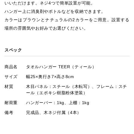
いいただけます。ネジ4つで簡単設置が可能。
ハンガー上に消臭剤やボトルなどを収納できます。
カラーはブラウンとナチュラルの2カラーをご用意。設置する
場所の雰囲気やお好みでお選びください。
スペック
商品名
タオルハンガー TEER（ティール）
サイズ
幅25×奥行き7×高さ8cm
材質
木目パネル：スチール（木転写）、フレーム：スチ
ール（エポキシ樹脂粉体塗装）
耐荷重
ハンガーバー：1kg、上棚：1kg
備考
完成品、木ネジ付属（4本）