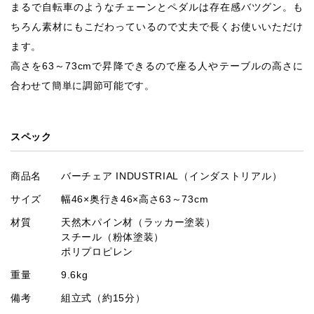
まるで自転車のようなチェーンとペダルは存在感バツグン。も
ちろん素材にもこだわっているので丈夫で長くお使いいただけ
ます。
高さを63～73cmで昇降できるので座る人やテーブルの高さに
合わせて簡単に調節可能です。
スペック
商品名
バーチェア INDUSTRIAL（インダストリアル）
サイズ
幅46×奥行き46×高さ63～73cm
材質
天然木パイン材（ラッカー塗装）
スチール（粉体塗装）
ポリプロピレン
重量
9.6kg
備考
組立式（約15分）