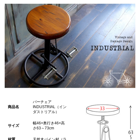
バーチェア
商品名
INDUSTRIAL（イン
ダストリアル）
幅46×奥行き46×高
サイズ
さ63～73cm
材質
天然木パイン材（ラ