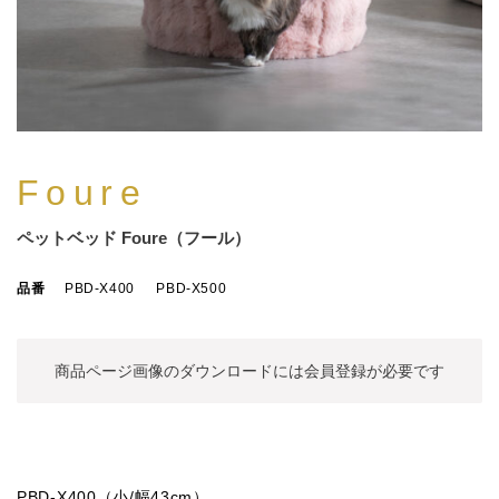
Foure
ペットベッド Foure（フール）
品番
PBD-X400
PBD-X500
商品ページ画像のダウンロードには
会員登録が必要です
PBD-X400（小/幅43cm）