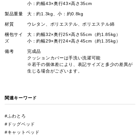
小：約幅43×奥行43×高さ35cm
製品重量
大：約1.3kg、小：約0.8kg
材質
ウレタン、ポリエステル、ポリエステル綿
梱包サイ
大：約幅32×奥行25×高さ55cm（約1.85kg）
ズ
小：約幅29×奥行24×高さ45cm（約1.35kg）
備考
完成品
クッションカバーは手洗い洗濯可能
※若干の個体差により、表記サイズと多少の差異が
生じる場合がございます。
関連キーワード
ふわとろ
ドッグベッド
キャットベッド