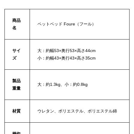
商品
ペットベッド Foure（フール）
名
サイ
大：約幅53×奥行53×高さ44cm
ズ
小：約幅43×奥行43×高さ35cm
製品
大：約1.3kg、小：約0.8kg
重量
材質
ウレタン、ポリエステル、ポリエステル綿
梱包