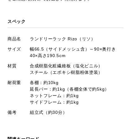
スペック
商品名
ランドリーラック Rizo（リソ）
サイズ
幅66.5（サイドメッシュ含）～90×奥行き
40×高さ190.5cm
材質
合成樹脂化粧繊維板（塩化ビニル）
スチール（エポキシ樹脂粉体塗装）
耐荷重
各棚：約10kg
延長バー：約1kg（各棚全体で約5kg）
ネットフレーム：約1kg
サイドフレーム：約1kg
備考
組立式（約30分）
関連キーワード