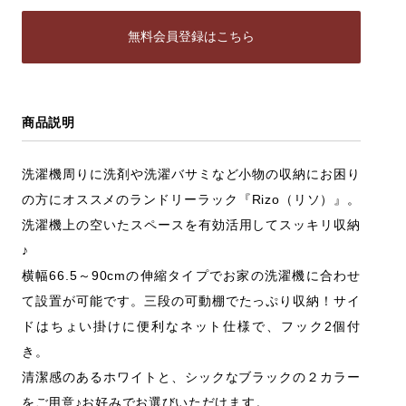
無料会員登録はこちら
商品説明
洗濯機周りに洗剤や洗濯バサミなど小物の収納にお困り
の方にオススメのランドリーラック『Rizo（リソ）』。
洗濯機上の空いたスペースを有効活用してスッキリ収納
♪
横幅66.5～90cmの伸縮タイプでお家の洗濯機に合わせ
て設置が可能です。三段の可動棚でたっぷり収納！サイ
ドはちょい掛けに便利なネット仕様で、フック2個付
き。
清潔感のあるホワイトと、シックなブラックの２カラー
をご用意♪お好みでお選びいただけます。