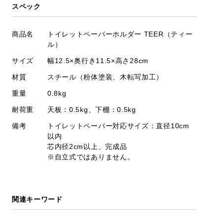
スペック
商品名
トイレットペーパーホルダー TEER（ティー
ル）
サイズ
幅12.5×奥行き11.5×高さ28cm
材質
スチール（粉体塗装、木転写加工）
重量
0.8kg
耐荷重
天板：0.5kg、下棚：0.5kg
備考
トイレットペーパー対応サイズ：直径10cm
以内
芯内径2cm以上、完成品
※自立式ではありません。
関連キーワード