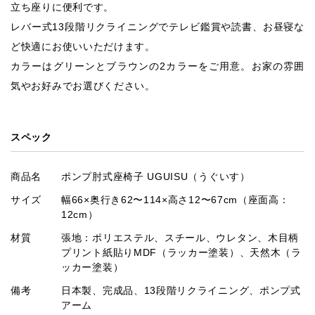
立ち座りに便利です。
レバー式13段階リクライニングでテレビ鑑賞や読書、お昼寝な
ど快適にお使いいただけます。
カラーはグリーンとブラウンの2カラーをご用意。お家の雰囲
気やお好みでお選びください。
スペック
商品名
ポンプ肘式座椅子 UGUISU（うぐいす）
サイズ
幅66×奥行き62〜114×高さ12〜67cm（座面高：
12cm）
材質
張地：ポリエステル、スチール、ウレタン、木目柄
プリント紙貼りMDF（ラッカー塗装）、天然木（ラ
ッカー塗装）
備考
日本製、完成品、13段階リクライニング、ポンプ式
アーム