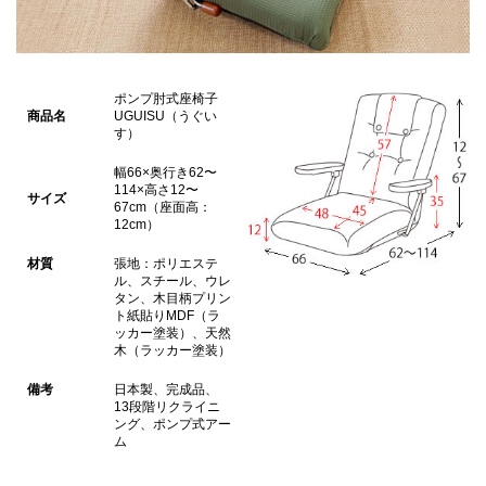
ポンプ肘式座椅子
商品名
UGUISU（うぐい
す）
幅66×奥行き62〜
114×高さ12〜
サイズ
67cm（座面高：
12cm）
材質
張地：ポリエステ
ル、スチール、ウレ
タン、木目柄プリン
ト紙貼りMDF（ラ
ッカー塗装）、天然
木（ラッカー塗装）
備考
日本製、完成品、
13段階リクライニ
ング、ポンプ式アー
ム