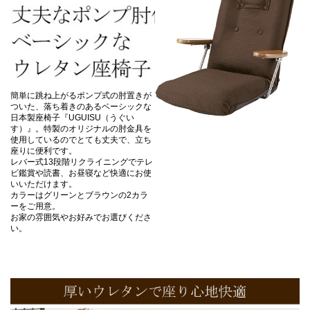
簡単に跳ね上がるポンプ式の肘置きが
ついた、落ち着きのあるベーシックな
日本製座椅子『UGUISU（うぐい
す）』。特製のオリジナルの肘金具を
使用しているのでとても丈夫で、立ち
座りに便利です。
レバー式13段階リクライニングでテレ
ビ鑑賞や読書、お昼寝など快適にお使
いいただけます。
カラーはグリーンとブラウンの2カラ
ーをご用意。
お家の雰囲気やお好みでお選びくださ
い。