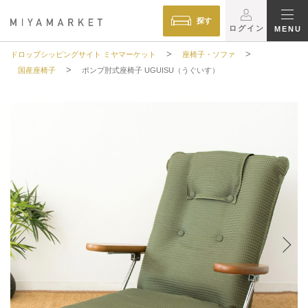
探す
ログイン
MENU
>
>
ドロップシッピングサイト ミヤマーケット
座椅子・ソファ
>
国産座椅子
ポンプ肘式座椅子 UGUISU（うぐいす）