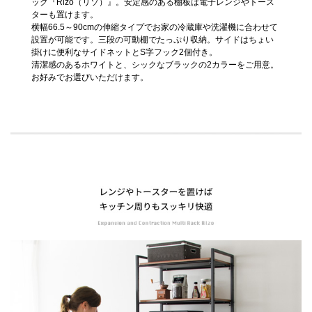
ック『Rizo（リソ）』。安定感のある棚板は電子レンジやトース
ターも置けます。
横幅66.5～90cmの伸縮タイプでお家の冷蔵庫や洗濯機に合わせて
設置が可能です。三段の可動棚でたっぷり収納。サイドはちょい
掛けに便利なサイドネットとS字フック2個付き。
清潔感のあるホワイトと、シックなブラックの2カラーをご用意。
お好みでお選びいただけます。