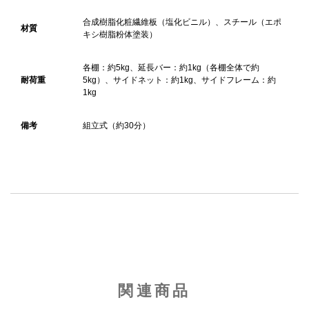
合成樹脂化粧繊維板（塩化ビニル）、スチール（エポ
材質
キシ樹脂粉体塗装）
各棚：約5kg、延長バー：約1kg（各棚全体で約
耐荷重
5kg）、サイドネット：約1kg、サイドフレーム：約
1kg
備考
組立式（約30分）
関連商品