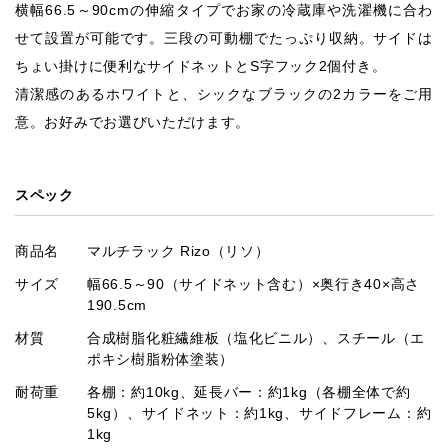
横幅66.5～90cmの伸縮タイプでお家の冷蔵庫や洗濯機に合わ
せて設置が可能です。三段の可動棚でたっぷり収納。サイドは
ちょい掛けに便利なサイドネットとS字フック2個付き。
清潔感のあるホワイトと、シックなブラックの2カラーをご用
意。お好みでお選びいただけます。
スペック
商品名
マルチラック Rizo（リソ）
サイズ
幅66.5～90（サイドネット含む）×奥行き40×高さ
190.5cm
材質
合成樹脂化粧繊維板（塩化ビニル）、スチール（エ
ポキシ樹脂粉体塗装）
耐荷重
各棚：約10kg、延長バー：約1kg（各棚全体で約
5kg）、サイドネット：約1kg、サイドフレーム：約
1kg